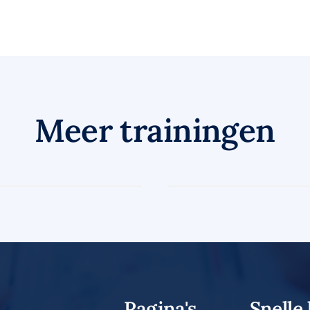
Meer trainingen
Training
ing
begrotings
7 juli 2026
Meer informatie
Pagina's
Snelle 