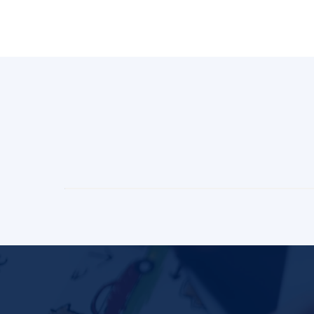
Training
begrotingsvoorbereid
Meer informatie