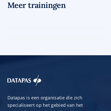
Meer trainingen
Training
begrotingsvoorbereiding
Training
begrotingsvoorbereiding
Meer informatie
9 juni 2026
Meer informatie
7 juli 2026
Datapas is een organisatie die zich
specialiseert op het gebied van het