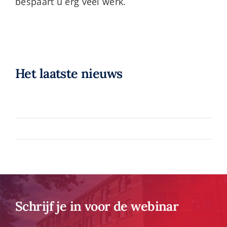
bespaart u erg veel werk.
Het laatste nieuws
Datapas behaalt ISO 27001
certificering
Klantendag 2025
Meer informatie
Meer informatie
Schrijf je in voor de webinar